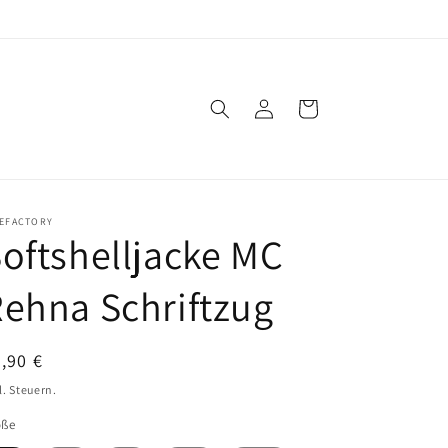
Einloggen
Warenkorb
KEFACTORY
oftshelljacke MC
ehna Schriftzug
ormaler
,90 €
eis
l. Steuern.
öße