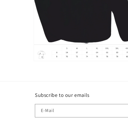
Medien
2
in
Modal
Medien
öffnen
4
in
Modal
öffnen
Subscribe to our emails
E-Mail