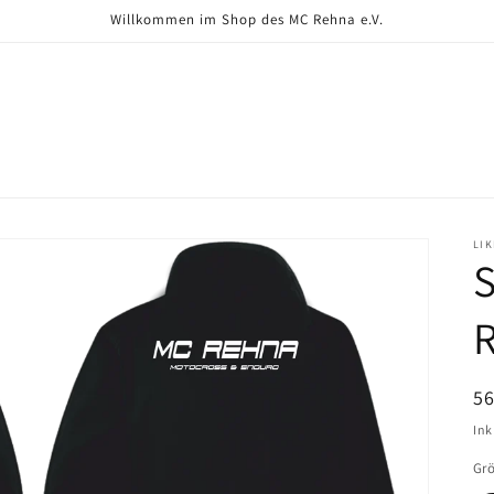
Willkommen im Shop des MC Rehna e.V.
LI
S
R
N
56
Pr
Ink
Gr