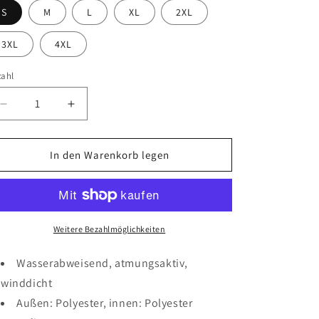
S
M
L
XL
2XL
3XL
4XL
zahl
Verringere
Erhöhe
die
die
Menge
Menge
für
für
In den Warenkorb legen
Softshelljacke
Softshelljacke
MC
MC
Rehna
Rehna
Schriftzug
Schriftzug
Weitere Bezahlmöglichkeiten
Wasserabweisend, atmungsaktiv,
winddicht
Außen: Polyester, innen: Polyester