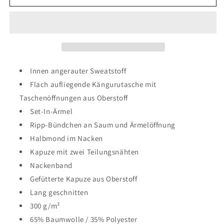
Hoodie
Hoodie
MC
MC
Rehna
Rehna
Logo
Logo
Innen angerauter Sweatstoff
Flach aufliegende Kängurutasche mit
Taschenöffnungen aus Oberstoff
Set-In-Ärmel
Ripp-Bündchen an Saum und Ärmelöffnung
Halbmond im Nacken
Kapuze mit zwei Teilungsnähten
Nackenband
Gefütterte Kapuze aus Oberstoff
Lang geschnitten
300 g/m²
65% Baumwolle / 35% Polyester