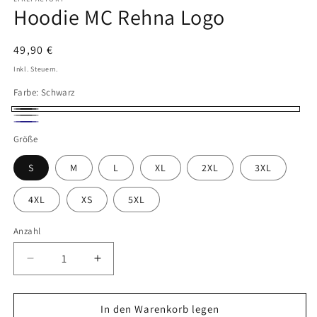
Hoodie MC Rehna Logo
Normaler
49,90 €
Preis
Inkl. Steuern.
Farbe:
Schwarz
Schwarz
Grau
Marineblau
Größe
S
M
L
XL
2XL
3XL
4XL
XS
5XL
Anzahl
Verringere
Erhöhe
die
die
Menge
Menge
für
für
In den Warenkorb legen