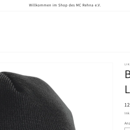
Willkommen im Shop des MC Rehna e.V.
LI
N
12
Pr
Ink
An