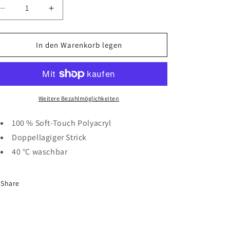
Verringere
Erhöhe
die
die
Menge
Menge
für
für
In den Warenkorb legen
Beanie
Beanie
MC
MC
Rehna
Rehna
Logo
Logo
Weitere Bezahlmöglichkeiten
100 % Soft-Touch Polyacryl
Doppellagiger Strick
40 °C waschbar
Share